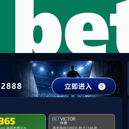
WAY·必威(西汉姆联)官方网站-West Ham Un
请输入验证码下载附件