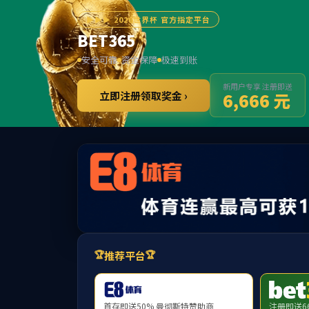
******
BET