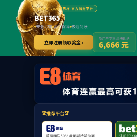
******
BET