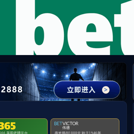
WAY·必威(西汉姆联)官方网站-West Ham Un
请输入验证码下载附件