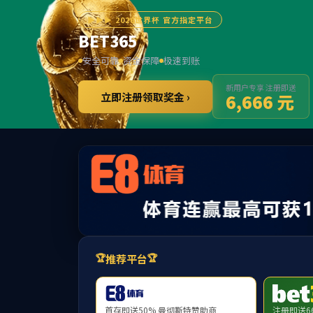
******
BET