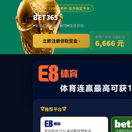
******
BET