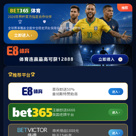
******
BETWAY·必威(西汉姆联)官方网站-West Ham United
网站首页
办事流程
新闻动态
培养与管理
学位
必威西汉姆联官网
2024年
根据右医〔2020〕40号文件必威西汉姆联官网硕士研究生毕业管理办法，申
附件【
附件9必威西汉姆联官网全日制研究生延期毕业审批表.doc
】
已下载
次