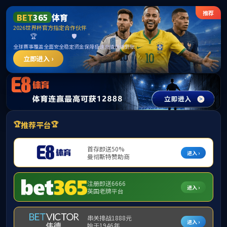
******
BETWAY·必威(西汉姆联)官方网站-West Ham United
网站首页
办事流程
新闻动态
培养与管理
学位
必威西汉姆联官网关于2026年
2026年