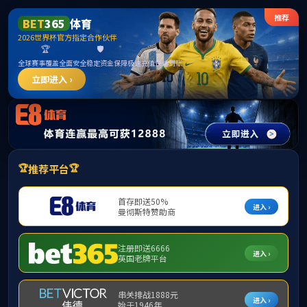
******
BETWAY·必威(西汉姆联)官方网站-West Ham United
网站首页
办事流程
新闻动态
培养与管理
学位
必威西汉姆联官网关于2024年
2024年
各位考生：
我校共收到52名考生复核初试成绩申请，
经复