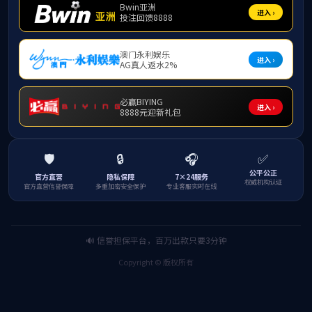
学习经历
19
97
年毕业于
广西师范大学
，获
法
学学士学位
2004
年毕业于
中山大学
，获
法
学硕士学位
2016.06--2016.12
美国弗吉尼亚联邦大学访问学
工作经历
1997.06--2004.03
必威西汉姆联官网组织部
干
2004.03--2008.06
必威西汉姆联官网组织部副
2008.0
6
--2012.12
必威西汉姆联官网团委书记
2012.12--2018.07
必威西汉姆联官网学生工作
2018.07--2021.01
必威西汉姆联官网党委组织
2021.01----
必威西汉姆联官网党委组织部