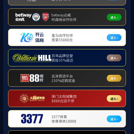
一般情况
姓名：
杨稀仁
，性别：
男
学科专业：
骨科
学历及学位：
硕士研究生
职称：
副
教授
职务：
骨科党支部书记，关节外科运动医学科
联系方式：
Email:43582551
@qq
.com