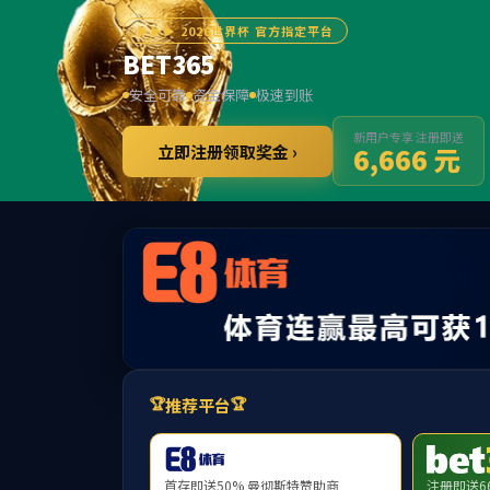
******
网站首页
办事流程
新闻动态