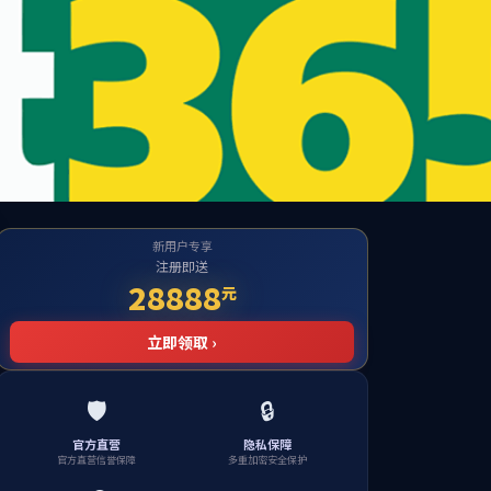
等学力教育
就业信息
政策文件