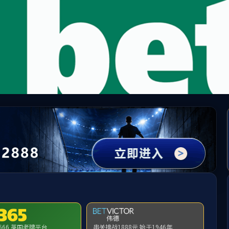
BETWAY·必威(西汉姆联)官方网站-West Ham United
培养与管理
学位点建设与学位管理
招生工作
同
郭蕊
2021年03月10日 16:04 点击：[
]