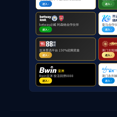
一般情况
姓名：郭蕊，性别：女
学科专业：预防医学
博士研究生
学历及学位：
职称：教授，
职务：公共卫生与管理学院院
Email
763889360@
联系方式：
：
学习经历